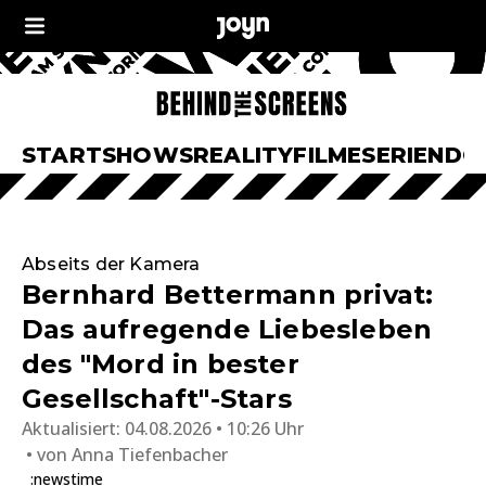
START
SHOWS
REALITY
FILME
SERIEN
DO
Abseits der Kamera
Bernhard Bettermann privat:
Das aufregende Liebesleben
des "Mord in bester
Gesellschaft"-Stars
Aktualisiert:
04.08.2026 • 10:26 Uhr
von
Anna Tiefenbacher
:newstime