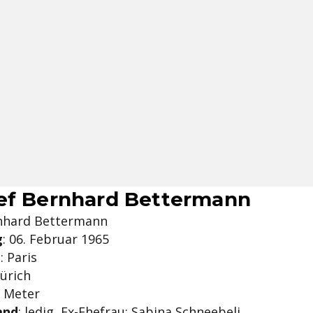
ef Bernhard Bettermann
rnhard Bettermann
g
: 06. Februar 1965
t
: Paris
Zürich
6 Meter
and
: ledig, Ex-Ehefrau: Sabina Schneebeli