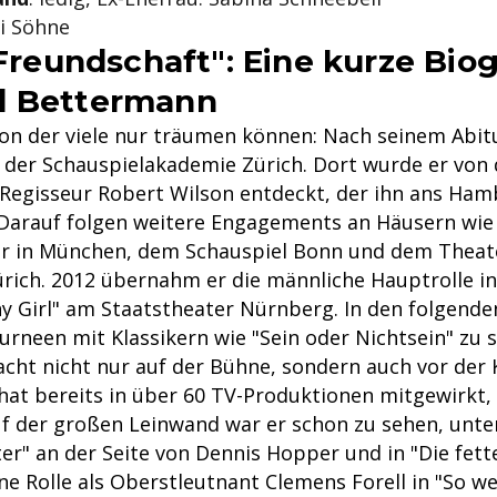
ei Söhne
 Freundschaft": Eine kurze Bio
d Bettermann
 von der viele nur träumen können: Nach seinem Abit
der Schauspielakademie Zürich. Dort wurde er von
egisseur Robert Wilson entdeckt, der ihn ans Ham
 Darauf folgen weitere Engagements an Häusern wi
er in München, dem Schauspiel Bonn und dem Thea
rich. 2012 übernahm er die männliche Hauptrolle i
y Girl" am Staatstheater Nürnberg. In den folgende
urneen mit Klassikern wie "Sein oder Nichtsein" zu 
ht nicht nur auf der Bühne, sondern auch vor der
r hat bereits in über 60 TV-Produktionen mitgewirkt
uf der großen Leinwand war er schon zu sehen, unte
er" an der Seite von Dennis Hopper und in "Die fett
ine Rolle als Oberstleutnant Clemens Forell in "So we