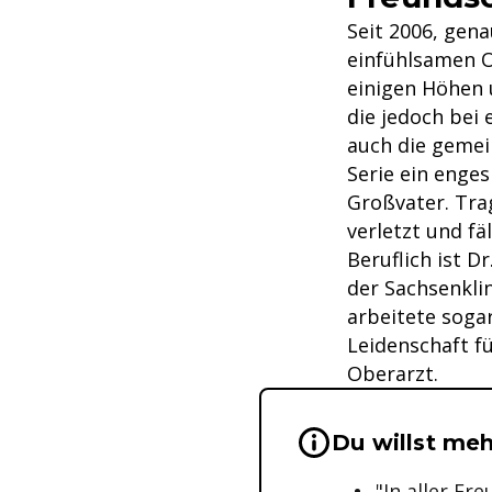
Seit 2006, gen
einfühlsamen O
einigen Höhen u
die jedoch bei
auch die gemei
Serie ein enge
Großvater. Tra
verletzt und fä
Beruflich ist D
der Sachsenklin
arbeitete soga
Leidenschaft fü
Oberarzt.
Wichtige Hinwei
Du willst meh
"In aller Fr