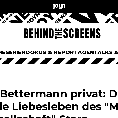
ME
SERIEN
DOKUS & REPORTAGEN
TALKS 
Bettermann privat: D
e Liebesleben des "M