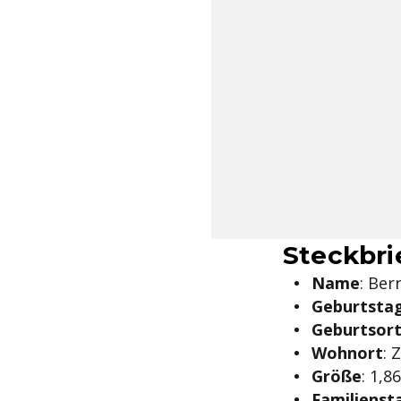
Steckbri
Name
: Be
Geburtsta
Geburtsor
Wohnort
: 
Größe
: 1,8
Familienst