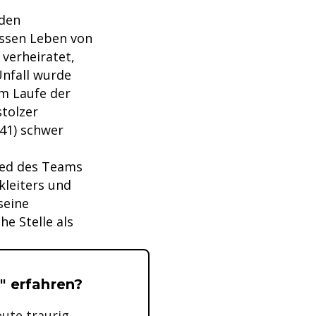
 den
essen Leben von
 verheiratet,
Unfall wurde
im Laufe der
stolzer
441) schwer
lied des Teams
kleiters und
seine
he Stelle als
t" erfahren?
eute traurig