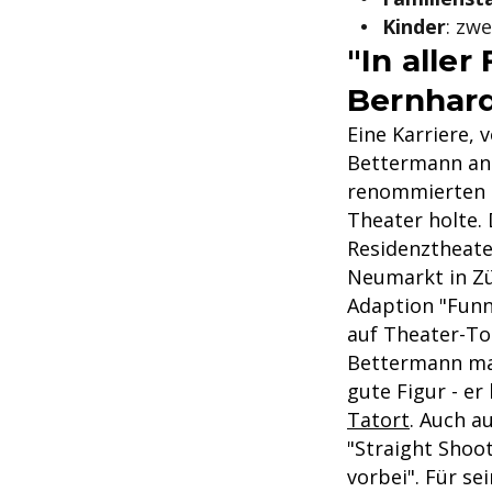
Kinder
: zw
"In aller
Bernhar
Eine Karriere,
Bettermann an 
renommierten R
Theater holte.
Residenztheat
Neumarkt in Zü
Adaption "Funn
auf Theater-To
Bettermann mac
gute Figur - e
Tatort
. Auch a
"Straight Shoot
vorbei". Für se