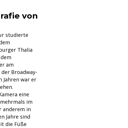
grafie von
ur studierte
 dem
burger Thalia
e dem
ter am
n der Broadway-
n Jahren war er
sehen.
 Kamera eine
, mehrmals im
r anderem in
en Jahre sind
it die Füße