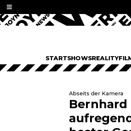
START
SHOWS
REALITY
FIL
Abseits der Kamera
Bernhard 
aufregend