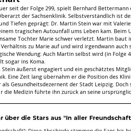
auer seit der Folge 299, spielt Bernhard Bettermann
berarzt der Sachsenklinik. Selbstverständlich ist d
nd Tiefen geprägt: Dr. Martin Stein war mit Valerie
 einem tragischen Autounfall ums Leben kam. Beim 
nsame Tochter Marie schwer verletzt. Martin baut 
s Verhältnis zu Marie auf und wird irgendwann auch 
gische Wendung: Auch Martin selbst wird (in Folge 
llt sogar ins Koma.
r. Stein äußerst engagiert und ein geschätztes Mitg
ik. Eine Zeit lang übernahm er die Position des Klini
r als Gesundheitsdezernent der Stadt Leipzig. Doch 
r die Medizin führte ihn zurück an seine ursprünglic
se & Informationen zum Inhalt
r über die Stars aus "In aller Freundschaf
eundschaft": Diese Abschiede stimmen die Fans bis h