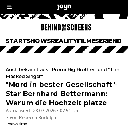
START
SHOWS
REALITY
FILME
SERIEN
DO
Auch bekannt aus "Promi Big Brother" und "The
Masked Singer"
"Mord in bester Gesellschaft"-
Star Bernhard Bettermann:
Warum die Hochzeit platze
Aktualisiert:
28.07.2026 • 07:51 Uhr
von
Rebecca Rudolph
:newstime