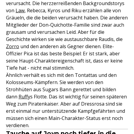
verursacht. Die herzzerreißenden Backgroundstorys
von
Law
, Rebecca, Kyros und Riku erzählen alle von
Gräueln, die die beiden verursacht haben. Die anderen
Mitglieder der Don-Quichotte-Familie sind zwar auch
grausam und verursachen Leid. Aber für die
Geschichte wirken sie wie austauschbare Raudis, die
Zorro
und den anderen als Gegner dienen. Elite-
Offizier Pica ist das beste Beispiel: Er ist stark, aber
seine Haupt-Charaktereigenschaft ist, dass er keine
Tiefe hat - nicht mal stimmlich.
Ähnlich verhält es sich mit den Tontattas und den
Kolosseums-Kämpfern. Sie werden von den
Strohhüten aus Sugars Bann gerettet und bilden
dann
Ruffy
s Flotte. Das ist wichtig für seinen späteren
Weg zum Piratenkaiser. Aber auf Dressrosa sind sie
erst einmal nur unterstützende Kampfgefährten und
müssen sich einen Main-Charakter-Status erst noch
verdienen.
Tauche auf Joyn noch tiefer in die