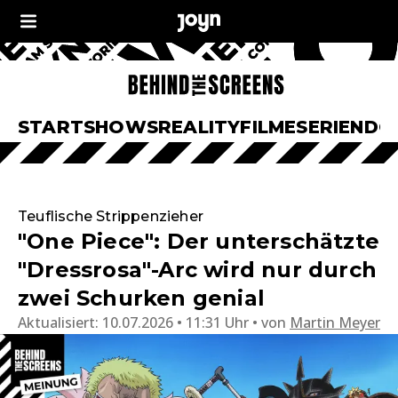
START
SHOWS
REALITY
FILME
SERIEN
DO
Teuflische Strippenzieher
"One Piece": Der unterschätzte
"Dressrosa"-Arc wird nur durch
zwei Schurken genial
Aktualisiert:
10.07.2026 • 11:31 Uhr
von
Martin Meyer