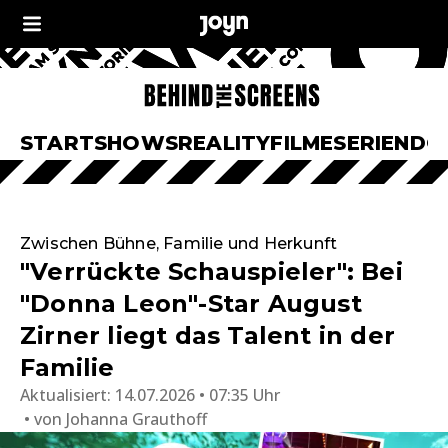
START
SHOWS
REALITY
FILME
SERIEN
DO
Zwischen Bühne, Familie und Herkunft
"Verrückte Schauspieler": Bei
"Donna Leon"-Star August
Zirner liegt das Talent in der
Familie
Aktualisiert:
14.07.2026 • 07:35 Uhr
von
Johanna Grauthoff