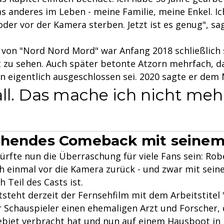
s anderes im Leben - meine Familie, meine Enkel. I
der vor der Kamera sterben. Jetzt ist es genug", sag
 von "Nord Nord Mord" war Anfang 2018 schließlich s
t zu sehen. Auch später betonte Atzorn mehrfach, d
n eigentlich ausgeschlossen sei. 2020 sagte er dem 
ll. Das mache ich nicht meh
chendes Comeback mit seinem
rfte nun die Überraschung für viele Fans sein: Rob
h einmal vor die Kamera zurück - und zwar mit sein
h Teil des Casts ist.
steht derzeit der Fernsehfilm mit dem Arbeitstitel 
r Schauspieler einen ehemaligen Arzt und Forscher, d
iet verbracht hat und nun auf einem Hausboot in