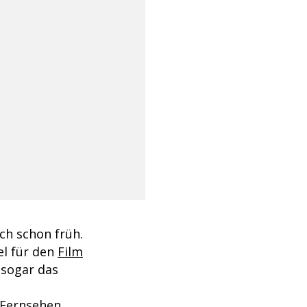
ich schon früh.
el für den
Film
 sogar das
 Fernsehen