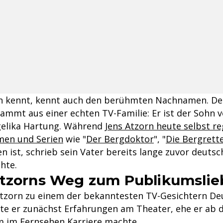
rn kennt, kennt auch den berühmten Nachnamen. De
tammt aus einer echten TV-Familie: Er ist der Sohn 
gelika Hartung. Während
Jens Atzorn heute selbst r
lmen und Serien
wie "
Der Bergdoktor
", "
Die Bergrett
en ist, schrieb sein Vater bereits lange zuvor deutsc
hte.
tzorns Weg zum Publikumslie
tzorn zu einem der bekanntesten TV-Gesichtern De
e er zunächst Erfahrungen am Theater, ehe er ab d
em im Fernsehen Karriere machte.