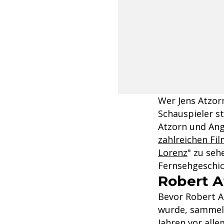
Wer Jens Atzo
Schauspieler s
Atzorn und An
zahlreichen Fi
Lorenz
" zu seh
Fernsehgeschic
Robert A
Bevor Robert A
wurde, sammelt
Jahren vor all