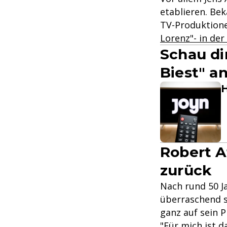
etablieren. Be
TV-Produktionen
Lorenz"- in de
Schau di
Biest" a
H
Robert A
zurück
Nach rund 50 J
überraschend s
ganz auf sein P
"Für mich ist d