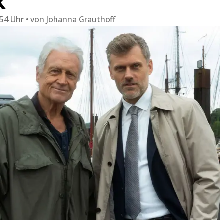
k
:54 Uhr
von
Johanna Grauthoff