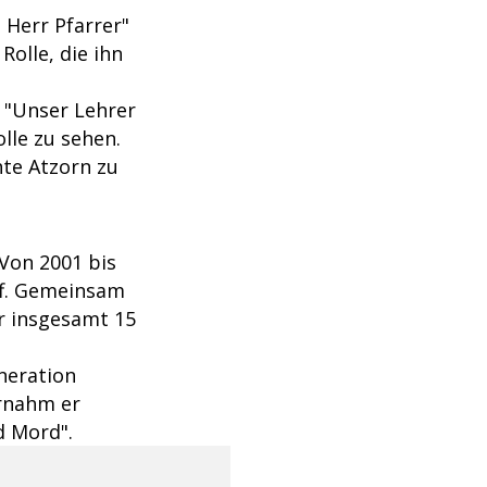
 Herr Pfarrer"
Rolle, die ihn
e "Unser Lehrer
lle zu sehen.
hte Atzorn zu
 Von 2001 bis
ff. Gemeinsam
ür insgesamt 15
neration
rnahm er
d Mord".