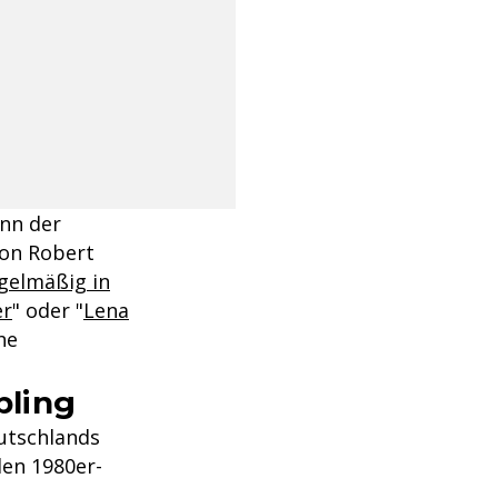
nn der
von Robert
egelmäßig in
er
" oder "
Lena
he
bling
utschlands
en 1980er-