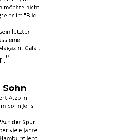
ch möchte nicht
te er im "Bild"-
ein letzter
ass eine
Magazin "Gala":
r.
 Sohn
ert Atzorn
em Sohn Jens
"Auf der Spur".
er viele Jahre
 Hamburg lebt.