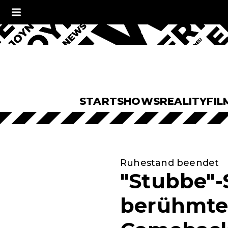
START
SHOWS
REALITY
FIL
Ruhestand beendet
"Stubbe"-
berühmter