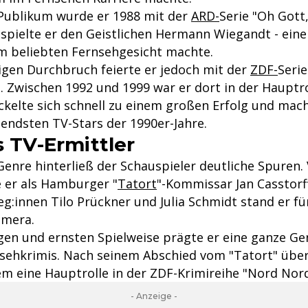
Publikum wurde er 1988 mit der
ARD-
Serie "Oh Gott,
spielte er den Geistlichen Hermann Wiegandt - eine 
em beliebten Fernsehgesicht machte.
igen Durchbruch feierte er jedoch mit der
ZDF-
Seri
. Zwischen 1992 und 1999 war er dort in der Hauptro
ickelte sich schnell zu einem großen Erfolg und mac
endsten TV-Stars der 1990er-Jahre.
s TV-Ermittler
Genre hinterließ der Schauspieler deutliche Spuren.
e er als Hamburger "
Tatort
"-Kommissar Jan Casstor
eg:innen Tilo Prückner und Julia Schmidt stand er f
amera.
igen und ernsten Spielweise prägte er eine ganze Ge
sehkrimis. Nach seinem Abschied vom "Tatort" übe
m eine Hauptrolle in der ZDF-Krimireihe "Nord Nor
- Anzeige -