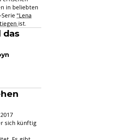
n in beliebten
F-Serie
"Lena
stiegen
ist.
d das
oyn
ehen
 2017
r sich künftig
tet. Es gibt