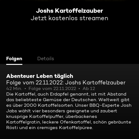
Joshs Kartoffelzauber
Jetzt kostenlos streamen
Folgen
Details
Abenteuer Leben täglich
Folge vom 22.11.2022: Joshs Kartoffelzauber
42 Min.
Folge vom 22.11.2022
Ab 12
Die Kartoffel, auch Erdapfel genannt, ist mit Abstand
das beliebteste Gemüse der Deutschen. Weltweit gibt
es über 2000 Kartoffelsorten. Unser BBQ-Experte Josh
Jabs wählt vier besonders geeignete und zaubert
knusprige Kartoffelpuffer, überbackenes
Kartoffelgratin, leckere Ofenkartoffel, schön gebräunte
Rösti und ein cremiges Kartoffelpüree.