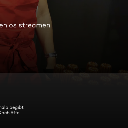
tenlos streamen
halb begibt
ochlöffel.