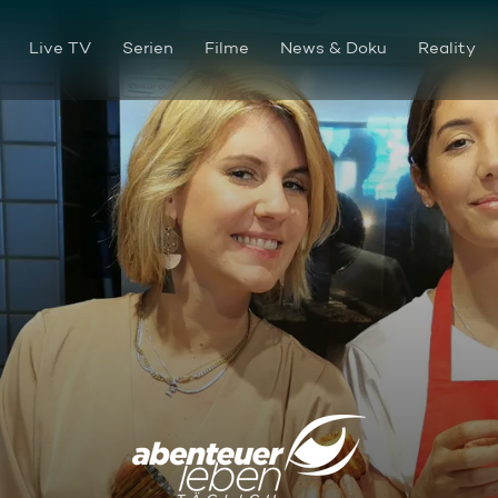
Live TV
Serien
Filme
News & Doku
Reality
Felicitas Then auf Topftour 