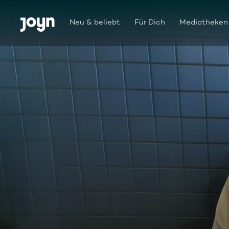
Zum Inhalt springen
Barrierefrei
Neu & beliebt
Für Dich
Mediatheken