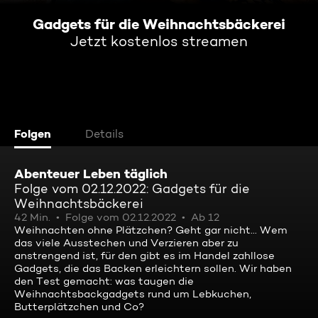
Gadgets für die Weihnachtsbäckerei
Jetzt kostenlos streamen
Folgen
Details
Abenteuer Leben täglich
Folge vom 02.12.2022: Gadgets für die
Weihnachtsbäckerei
42 Min.
Folge vom 02.12.2022
Ab 12
Weihnachten ohne Plätzchen? Geht gar nicht... Wem
das viele Ausstechen und Verzieren aber zu
anstrengend ist, für den gibt es im Handel zahllose
Gadgets, die das Backen erleichtern sollen. Wir haben
den Test gemacht: was taugen die
Weihnachtsbackgadgets rund um Lebkuchen,
Butterplätzchen und Co?