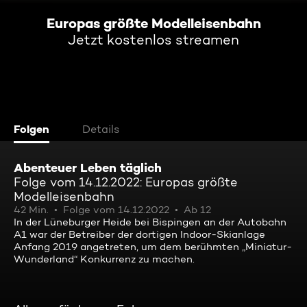
Europas größte Modelleisenbahn
Jetzt kostenlos streamen
Folgen
Details
Abenteuer Leben täglich
Folge vom 14.12.2022: Europas größte
Modelleisenbahn
42 Min.
Folge vom 14.12.2022
Ab 12
In der Lüneburger Heide bei Bispingen an der Autobahn
A1 war der Betreiber der dortigen Indoor-Skianlage
Anfang 2019 angetreten, um dem berühmten „Miniatur-
Wunderland“ Konkurrenz zu machen.