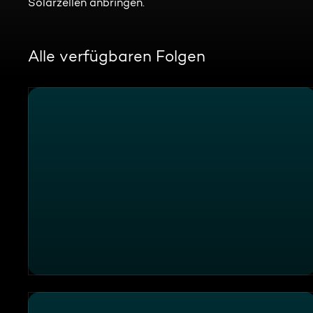
Solarzellen anbringen.
Alle verfügbaren Folgen
Handy am Steuer und Rechtsüberholer – Provida Au