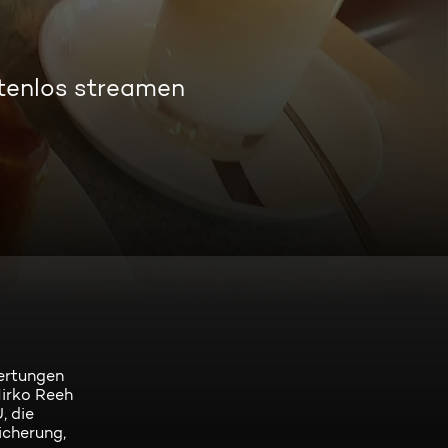
tenlos streamen
ertungen
Mirko Reeh
, die
icherung,