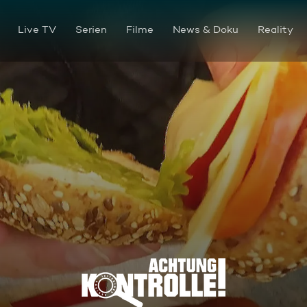
Live TV
Serien
Filme
News & Doku
Reality
Leberkäsabzocke in München