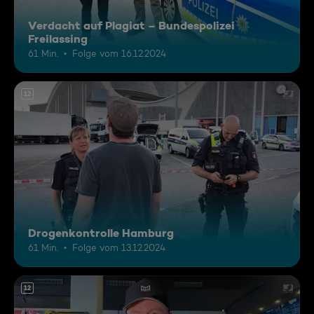
Verdacht auf Plagiat – Bundespolizei
Freilassing
61 Min.
Folge vom 16.12.2024
12
Drogenkontrolle Hamburg
61 Min.
Folge vom 13.12.2024
12