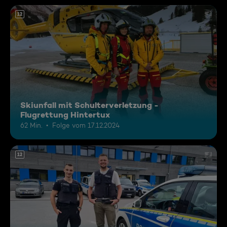
12
Skiunfall mit Schulterverletzung -
Flugrettung Hintertux
62 Min.
Folge vom 17.12.2024
12