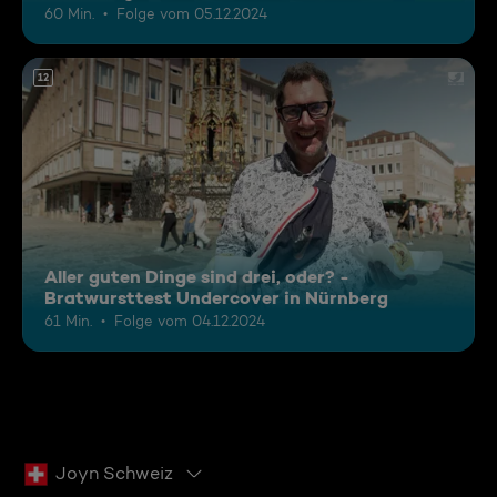
60 Min.
Folge vom 05.12.2024
12
Aller guten Dinge sind drei, oder? -
Bratwursttest Undercover in Nürnberg
61 Min.
Folge vom 04.12.2024
Joyn Schweiz