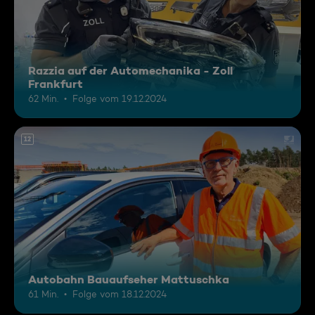
Razzia auf der Automechanika - Zoll
Frankfurt
62 Min.
Folge vom 19.12.2024
12
Autobahn Bauaufseher Mattuschka
61 Min.
Folge vom 18.12.2024