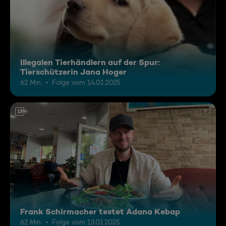
Illegalen Tierhändlern auf der Spur:
Tierschützerin Jana Hoger
62 Min.
Folge vom 14.01.2025
12
Frank Schirmacher testet Adana Kebap
62 Min.
Folge vom 13.01.2025