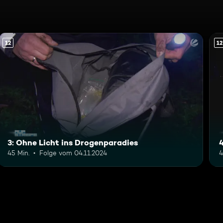
12
12
3: Ohne Licht ins Drogenparadies
4
45 Min.
Folge vom 04.11.2024
4