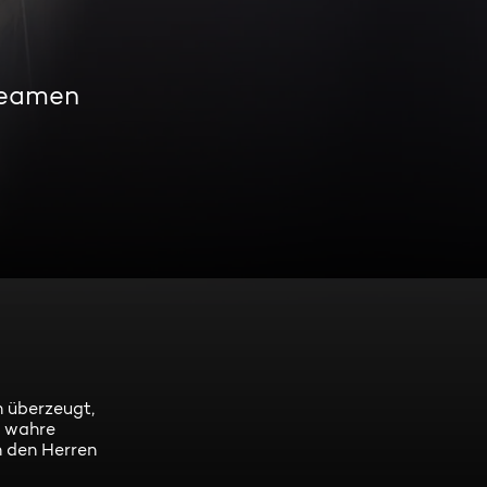
reamen
n überzeugt,
r wahre
n den Herren