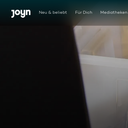
Zum Inhalt springen
Barrierefrei
Neu & beliebt
Für Dich
Mediatheken