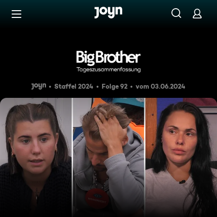
Zum Inhalt springen
Barrierefrei
Big Brother live - Marcus im
Staffel 2024
Folge 92
vom 03.06.2024