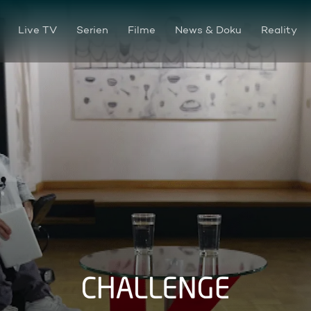
Live TV
Serien
Filme
News & Doku
Reality
Was es bedeutet eine Frau U