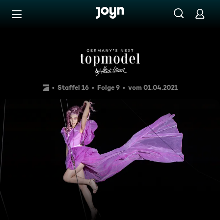
Zum Inhalt springen
Barrierefrei
And Action!
Staffel 16
Folge 9
vom 01.04.2021