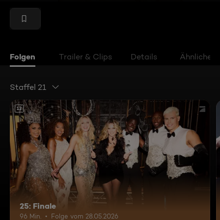
Folgen
Trailer & Clips
Details
Ähnliche V
Staffel 21
12
25: Finale
96 Min.
Folge vom 28.05.2026