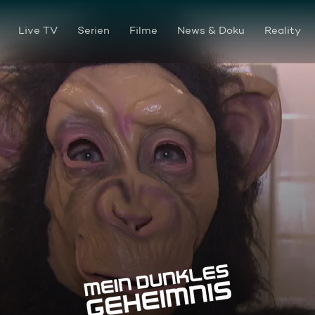
Live TV
Serien
Filme
News & Doku
Reality
Affe auf Zeit