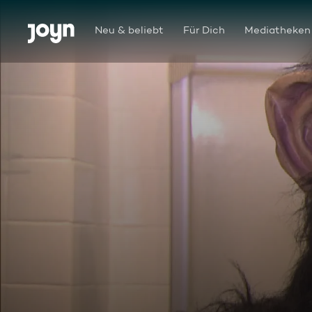
Zum Inhalt springen
Barrierefrei
Neu & beliebt
Für Dich
Mediatheken