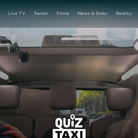
Live TV
Serien
Filme
News & Doku
Reality
"10 Sekunden sind viel zu kurz