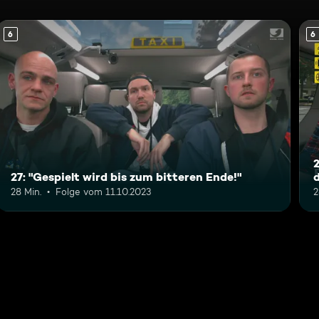
6
6
2
27: "Gespielt wird bis zum bitteren Ende!"
28 Min.
Folge vom 11.10.2023
2