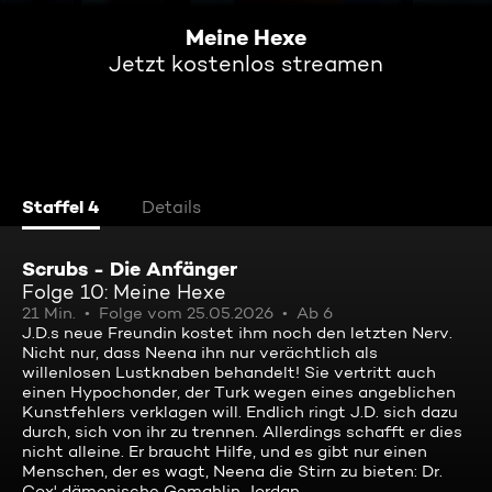
Meine Hexe
Jetzt kostenlos streamen
Staffel 4
Details
Scrubs - Die Anfänger
Folge 10: Meine Hexe
21 Min.
Folge vom 25.05.2026
Ab 6
J.D.s neue Freundin kostet ihm noch den letzten Nerv.
Nicht nur, dass Neena ihn nur verächtlich als
willenlosen Lustknaben behandelt! Sie vertritt auch
einen Hypochonder, der Turk wegen eines angeblichen
Kunstfehlers verklagen will. Endlich ringt J.D. sich dazu
durch, sich von ihr zu trennen. Allerdings schafft er dies
nicht alleine. Er braucht Hilfe, und es gibt nur einen
Menschen, der es wagt, Neena die Stirn zu bieten: Dr.
Cox' dämonische Gemahlin Jordan ...