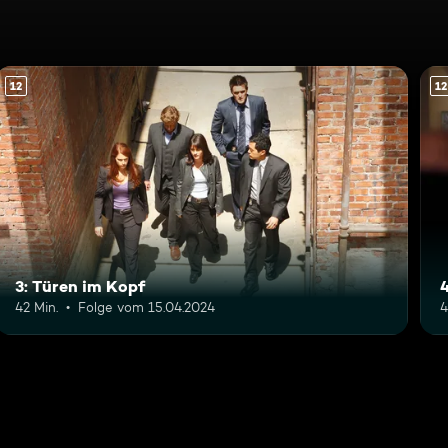
12
12
3: Türen im Kopf
42 Min.
Folge vom 15.04.2024
4