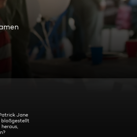
eamen
Patrick Jane
 bloßgestellt
 heraus,
en?