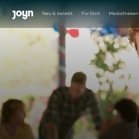
Zum Inhalt springen
Barrierefrei
Neu & beliebt
Für Dich
Mediatheken