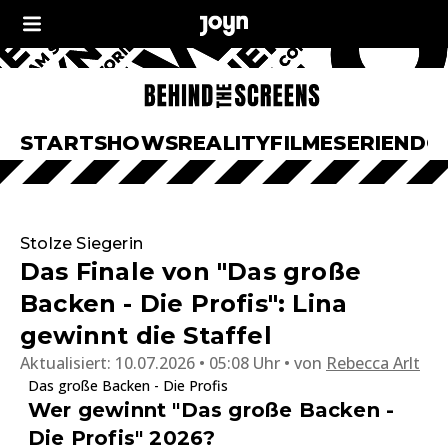
START
SHOWS
REALITY
FILME
SERIEN
DO
Stolze Siegerin
Das Finale von "Das große
Backen - Die Profis": Lina
gewinnt die Staffel
Aktualisiert:
10.07.2026 • 05:08 Uhr
von
Rebecca Arlt
Das große Backen - Die Profis
Wer gewinnt "Das große Backen -
Die Profis" 2026?