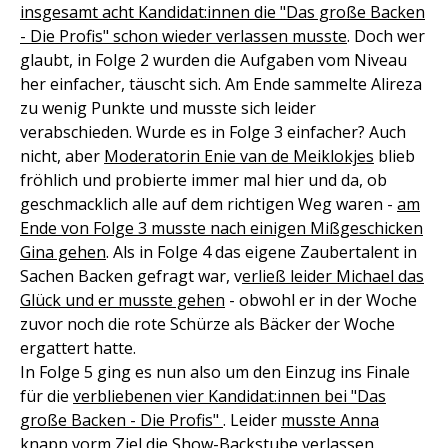
insgesamt acht Kandidat:innen die "Das große Backen
- Die Profis" schon wieder verlassen musste
. Doch wer
glaubt, in Folge 2 wurden die Aufgaben vom Niveau
her einfacher, täuscht sich. Am Ende sammelte Alireza
zu wenig Punkte und musste sich leider
verabschieden. Wurde es in Folge 3 einfacher? Auch
nicht, aber
Moderatorin Enie van de Meiklokjes
blieb
fröhlich und probierte immer mal hier und da, ob
geschmacklich alle auf dem richtigen Weg waren -
am
Ende von Folge 3 musste nach einigen Mißgeschicken
Gina gehen
. Als in Folge 4 das eigene Zaubertalent in
Sachen Backen gefragt war, v
erließ leider Michael das
Glück und er musste gehen
- obwohl er in der Woche
zuvor noch die rote Schürze als Bäcker der Woche
ergattert hatte.
In Folge 5 ging es nun also um den Einzug ins Finale
für die
verbliebenen vier Kandidat:innen bei "Das
große Backen - Die Profis"
. Leider
musste Anna
knapp vorm Ziel die Show-Backstube verlassen
.