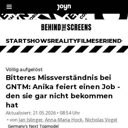
START
SHOWS
REALITY
FILME
SERIEN
DO
Völlig aufgelöst
Bitteres Missverständnis bei
GNTM: Anika feiert einen Job -
den sie gar nicht bekommen
hat
Aktualisiert:
21.05.2026 • 08:54 Uhr
von
Jan Islinger
,
Anna-Maria Hock
,
Nicholas Vogel
Germany's Next Topmodel