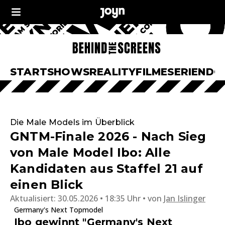
START
SHOWS
REALITY
FILME
SERIEN
DO
Die Male Models im Überblick
GNTM-Finale 2026 - Nach Sieg
von Male Model Ibo: Alle
Kandidaten aus Staffel 21 auf
einen Blick
Aktualisiert:
30.05.2026 • 18:35 Uhr
von
Jan Islinger
Germany's Next Topmodel
Ibo gewinnt "Germany's Next