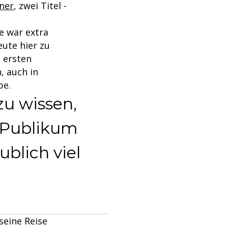
ner
, zwei Titel -
e war extra
ute hier zu
m ersten
, auch in
be.
zu wissen,
 Publikum
ublich viel
seine Reise