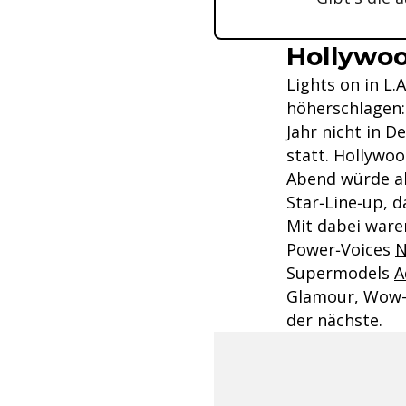
Hollywoo
Lights on in L.
höherschlagen
Jahr nicht in D
statt. Hollywo
Abend würde all
Star‑Line‑up, 
Mit dabei war
Power‑Voices
N
Supermodels
A
Glamour, Wow-M
der nächste.