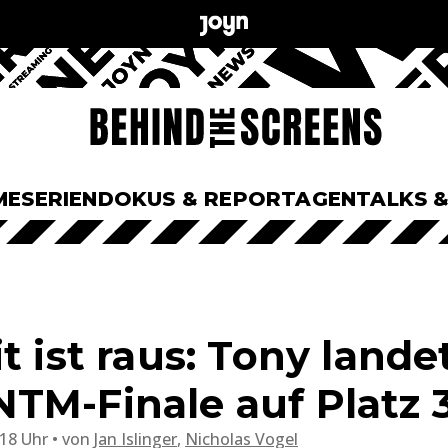
ME
SERIEN
DOKUS & REPORTAGEN
TALKS 
t ist raus: Tony lande
TM-Finale auf Platz 
:18 Uhr
von
Jan Islinger
,
Nicholas Vogel