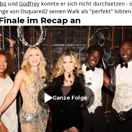
Ibo
und
Godfrey
konnte er sich nicht durchsetzen - 
inge von Dsquared2 seinen Walk als "perfekt" lobten
 Finale im Recap an
Ganze Folge