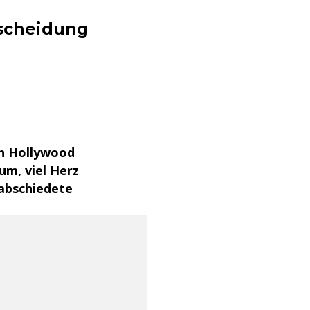
tscheidung
in Hollywood
um, viel Herz
rabschiedete