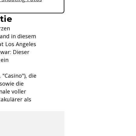
tie
rzen
fand in diesem
t Los Angeles
war: Dieser
 ein
, "Casino"), die
sowie die
nale voller
akulärer als