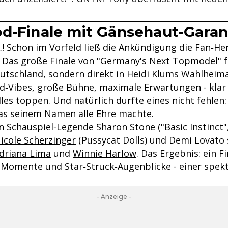
d-Finale mit Gänsehaut-Garan
A.! Schon im Vorfeld ließ die Ankündigung die Fan‑He
: Das
große Finale
von "
Germany's Next Topmodel
" 
eutschland, sondern direkt in
Heidi Klums
Wahlheima
od‑Vibes, große Bühne, maximale Erwartungen - klar 
es toppen. Und natürlich durfte eines nicht fehlen:
das seinem Namen alle Ehre machte.
en Schauspiel‑Legende
Sharon Stone
("Basic Instinct"
icole Scherzinger
(Pussycat Dolls) und Demi Lovato 
driana Lima
und
Winnie Harlow
. Das Ergebnis: ein Fi
omente und Star‑Struck‑Augenblicke - einer spekt
- Anzeige -