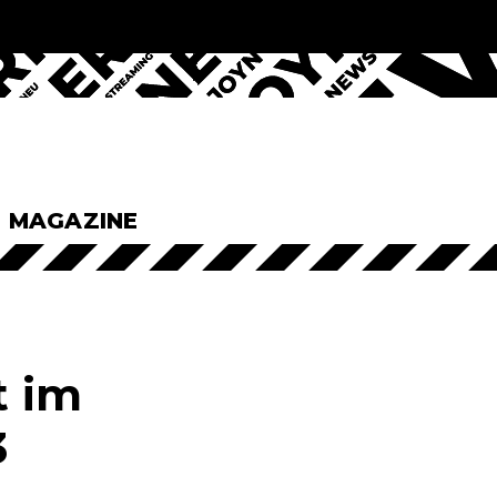
& MAGAZINE
t im
3