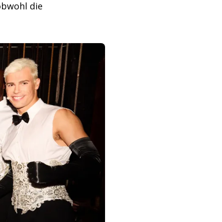
obwohl die
.