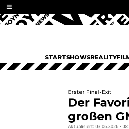
START
SHOWS
REALITY
FIL
Erster Final-Exit
Der Favori
großen GN
Aktualisiert:
03.06.2026 • 08