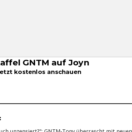
Staffel GNTM auf Joyn
etzt kostenlos anschauen
se & Informationen zum Inhalt
:
 auch unzensiert?": GNTM-Tony überrascht mit neue