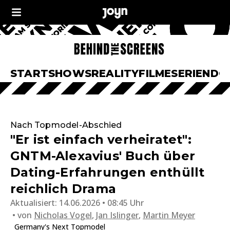
START
SHOWS
REALITY
FILME
SERIEN
DO
Nach Topmodel-Abschied
"Er ist einfach verheiratet":
GNTM-Alexavius' Buch über
Dating-Erfahrungen enthüllt
reichlich Drama
Aktualisiert:
14.06.2026 • 08:45 Uhr
von
Nicholas Vogel
,
Jan Islinger
,
Martin Meyer
Germany's Next Topmodel