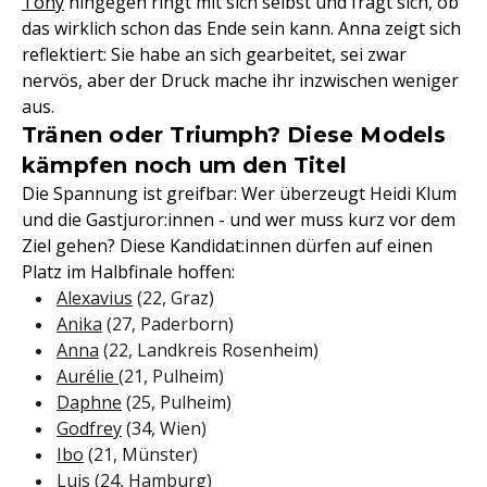
Tony
hingegen ringt mit sich selbst und fragt sich, ob
das wirklich schon das Ende sein kann. Anna zeigt sich
reflektiert: Sie habe an sich gearbeitet, sei zwar
nervös, aber der Druck mache ihr inzwischen weniger
aus.
Tränen oder Triumph? Diese Models
kämpfen noch um den Titel
Die Spannung ist greifbar: Wer überzeugt Heidi Klum
und die Gastjuror:innen - und wer muss kurz vor dem
Ziel gehen? Diese Kandidat:innen dürfen auf einen
Platz im Halbfinale hoffen:
Alexavius
(22, Graz)
Anika
(27, Paderborn)
Anna
(22, Landkreis Rosenheim)
Aurélie
(21, Pulheim)
Daphne
(25, Pulheim)
Godfrey
(34, Wien)
Ibo
(21, Münster)
Luis
(24, Hamburg)