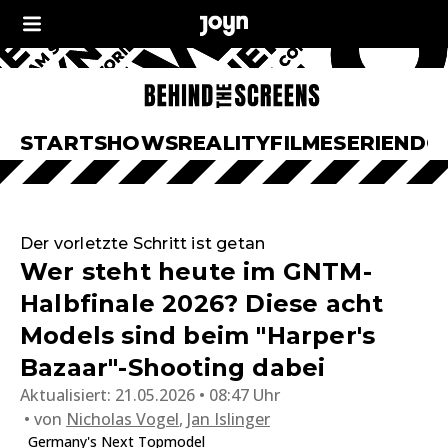
START
SHOWS
REALITY
FILME
SERIEN
DO
Der vorletzte Schritt ist getan
Wer steht heute im GNTM-
Halbfinale 2026? Diese acht
Models sind beim "Harper's
Bazaar"-Shooting dabei
Aktualisiert:
21.05.2026 • 08:47 Uhr
von
Nicholas Vogel
,
Jan Islinger
Germany's Next Topmodel