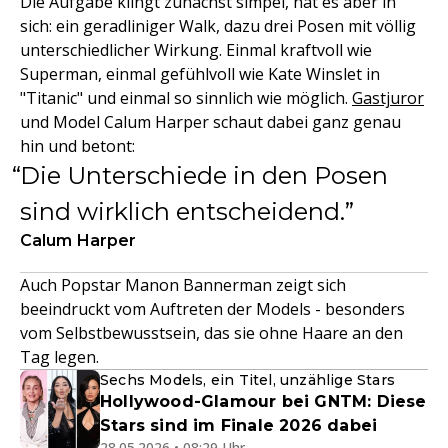
Die Aufgabe klingt zunächst simpel, hat es aber in
sich: ein geradliniger Walk, dazu drei Posen mit völlig
unterschiedlicher Wirkung. Einmal kraftvoll wie
Superman, einmal gefühlvoll wie Kate Winslet in
"Titanic" und einmal so sinnlich wie möglich.
Gastjuror
und Model Calum Harper schaut dabei ganz genau
hin und betont:
Die Unterschiede in den Posen
sind wirklich entscheidend.
Calum Harper
Auch Popstar Manon Bannerman zeigt sich
beeindruckt vom Auftreten der Models - besonders
vom Selbstbewusstsein, das sie ohne Haare an den
Tag legen.
Sechs Models, ein Titel, unzählige Stars
Hollywood-Glamour bei GNTM: Diese
Stars sind im Finale 2026 dabei
28.05.2026 • 08:29 Uhr