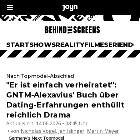
START
SHOWS
REALITY
FILME
SERIEN
DO
Nach Topmodel-Abschied
"Er ist einfach verheiratet":
GNTM-Alexavius' Buch über
Dating-Erfahrungen enthüllt
reichlich Drama
Aktualisiert:
14.06.2026 • 08:45 Uhr
von
Nicholas Vogel
,
Jan Islinger
,
Martin Meyer
Germany's Next Topmodel