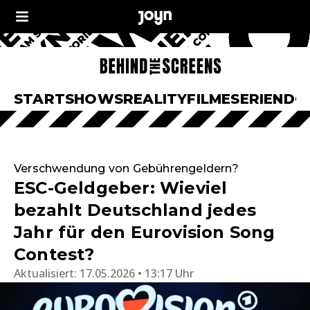
START
SHOWS
REALITY
FILME
SERIEN
DO
Verschwendung von Gebührengeldern?
ESC-Geldgeber: Wieviel
bezahlt Deutschland jedes
Jahr für den Eurovision Song
Contest?
Aktualisiert:
17.05.2026 • 13:17 Uhr