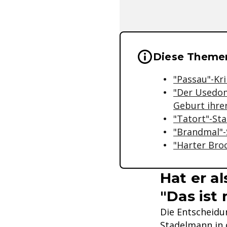
Wichtige Hinwei
Diese Themen
"Passau"-Kri
"Der Usedom
Geburt ihre
"Tatort"-Sta
"Brandmal"-
"Harter Broc
Hat er a
"Das ist 
Die Entscheidu
Stadelmann in 