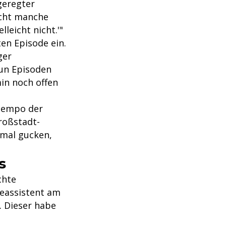
geregter
icht manche
leicht nicht.'"
ten Episode ein.
ger
eun Episoden
in noch offen
ltempo der
Großstadt-
"mal gucken,
s
chte
ieassistent am
. Dieser habe