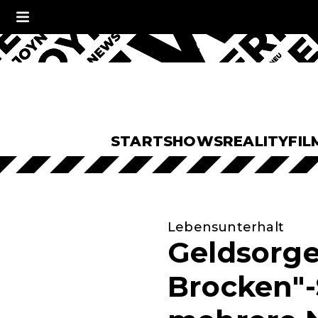
START
SHOWS
REALITY
FIL
Lebensunterhalt
Geldsorg
Brocken"-