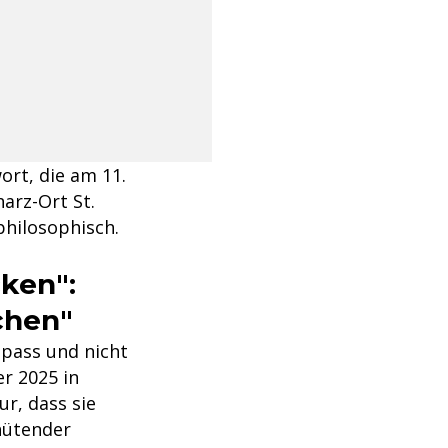
ort, die am 11.
arz-Ort St.
philosophisch.
ken":
chen"
mpass und nicht
r 2025 in
r, dass sie
shütender