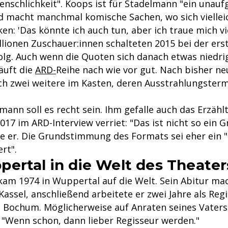
enschlichkeit". Koops ist für Stadelmann "ein unauf
d macht manchmal komische Sachen, wo sich vielle
n: 'Das könnte ich auch tun, aber ich traue mich viel
llionen Zuschauer:innen schalteten 2015 bei der ers
folg. Auch wenn die Quoten sich danach etwas niedri
äuft die
ARD-
Reihe nach wie vor gut. Nach bisher n
och zwei weitere im Kasten, deren Ausstrahlungsterm
mann soll es recht sein. Ihm gefalle auch das Erzäh
2017 im ARD-Interview verriet: "Das ist nicht so ein 
rte er. Die Grundstimmung des Formats sei eher ein 
rt".
ertal in die Welt des Theater
 kam 1974 in Wuppertal auf die Welt. Sein Abitur ma
assel, anschließend arbeitete er zwei Jahre als Reg
 Bochum. Möglicherweise auf Anraten seines Vaters
 "Wenn schon, dann lieber Regisseur werden."