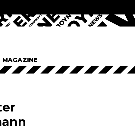
& MAGAZINE
ter
mann