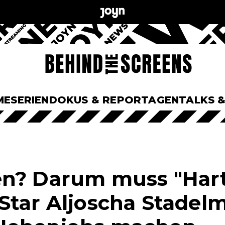
ME
SERIEN
DOKUS & REPORTAGEN
TALKS 
en? Darum muss "Har
Star Aljoscha Stadel