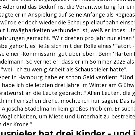
e Ader und das Bedürfnis, die Verantwortung für ei
agte er in Anspielung auf seine Anfänge als Regieas
 würde er doch wieder die Schauspiellaufbahn einsc
mit Unwägbarkeiten verbunden ist, weiß er indes. U
fahrungen gemacht. "Wir drehen pro Jahr nur einen 
abe gehört, es ließe sich mit der Rolle eines 'Tator
e einer -Kommissarin gut überleben. Beim 'Harten 
adelmann. So verriet er, dass er im Sommer 2025 al
 "weil ich zu wenig Arbeit als Schauspieler hatte".
eper in Hamburg habe er schon Geld verdient. "Und
 habe ich die letzten drei Jahre im Winter am Glüh
atwurst an die Leute gebracht." Allen Leuten, die g
 ich im Fernsehen drehe, möchte ich nur sagen: Das is
at Aljoscha Stadelmann kein großes Problem. Er such
Möglichkeiten, um Miete und Unterhalt zu bestreiten
s der Krone."
spieler hat drei Kinder - und i