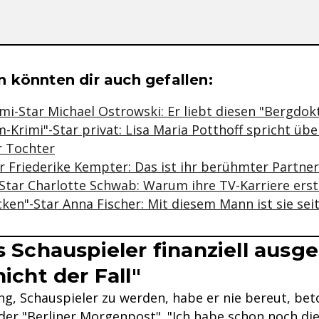
se & Informationen zum Inhalt
 könnten dir auch gefallen:
mi-Star Michael Ostrowski: Er liebt diesen "Bergdokt
-Krimi"-Star privat: Lisa Maria Potthoff spricht üb
r Tochter
r Friederike Kempter: Das ist ihr berühmter Partner
Star Charlotte Schwab: Warum ihre TV-Karriere ers
ken"-Star Anna Fischer: Mit diesem Mann ist sie seit
ls Schauspieler finanziell ausg
nicht der Fall"
ng, Schauspieler zu werden, habe er nie bereut, bet
der "Berliner Morgenpost". "Ich habe schon noch di