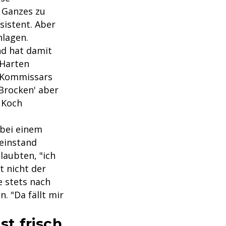
n Ganzes zu
sistent. Aber
hlagen.
nd hat damit
'Harten
t'-Kommissars
Brocken' aber
s Koch
 bei einem
weinstand
laubten, "ich
t nicht der
e stets nach
. "Da fällt mir
st frisch