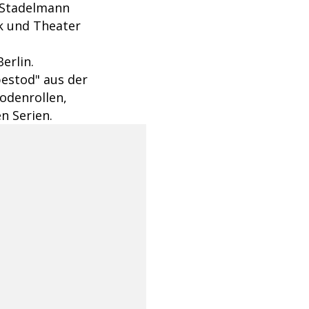
a Stadelmann
ik und Theater
erlin.
bestod" aus der
sodenrollen,
n Serien.