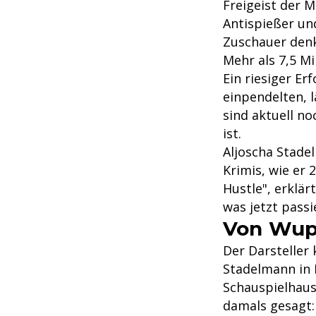
Freigeist der M
Antispießer un
Zuschauer denke
Mehr als 7,5 Mi
Ein riesiger Er
einpendelten, l
sind aktuell n
ist.
Aljoscha Stadel
Krimis, wie er 
Hustle", erklä
was jetzt passie
Von Wupp
Der Darsteller
Stadelmann in K
Schauspielhaus
damals gesagt: