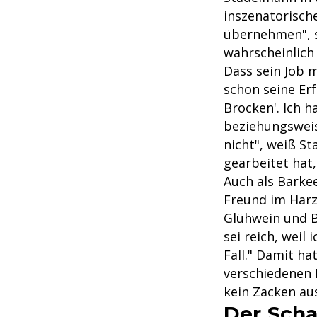
inszenatorisch
übernehmen", s
wahrscheinlich
Dass sein Job 
schon seine Er
Brocken'. Ich h
beziehungsweis
nicht", weiß St
gearbeitet hat,
Auch als Barke
Freund im Harz
Glühwein und Br
sei reich, weil
Fall." Damit h
verschiedenen 
kein Zacken au
Der Schau