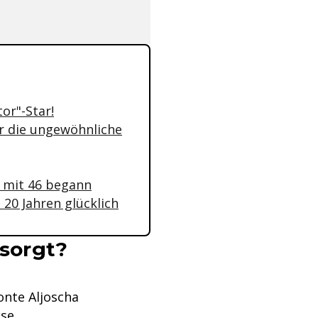
or"-Star!
er die ungewöhnliche
t mit 46 begann
 20 Jahren glücklich
esorgt?
onte Aljoscha
ese