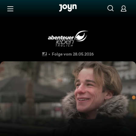
Zum Inhalt springen
Barrierefrei
Klappe zu, Affe tot – aber w
Folge vom 28.05.2026