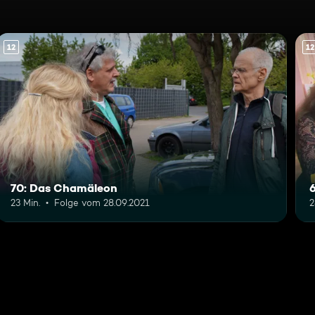
12
12
70: Das Chamäleon
23 Min.
Folge vom 28.09.2021
2