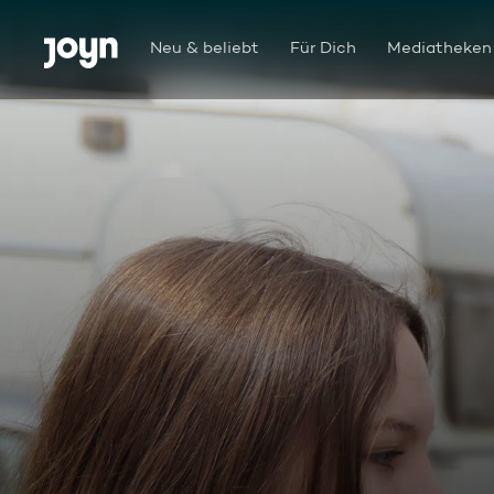
Zum Inhalt springen
Barrierefrei
Neu & beliebt
Für Dich
Mediatheken