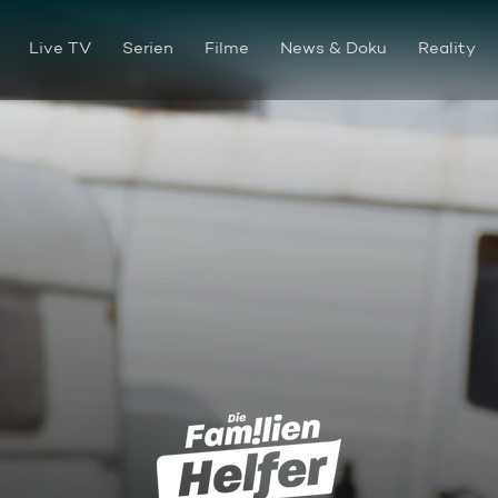
Live TV
Serien
Filme
News & Doku
Reality
Die Babytante