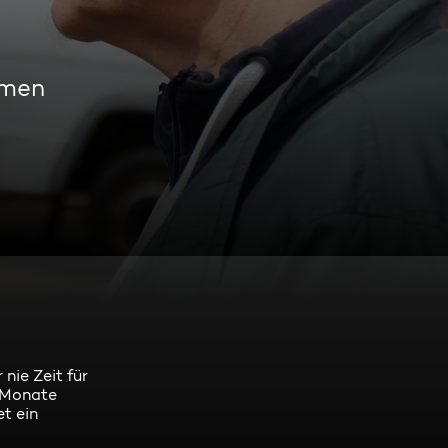
amen
nie Zeit für
s Monate
t ein