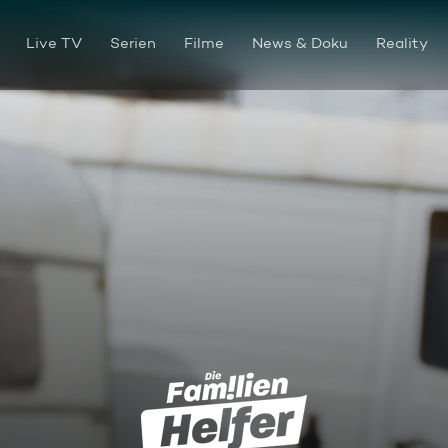
Live TV
Serien
Filme
News & Doku
Reality
Der Satansbraten