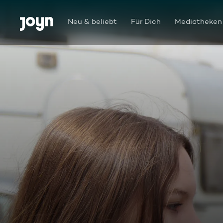
Zum Inhalt springen
Barrierefrei
Neu & beliebt
Für Dich
Mediatheken