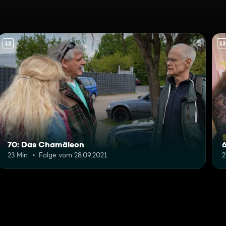
12
12
70: Das Chamäleon
23 Min.
Folge vom 28.09.2021
2