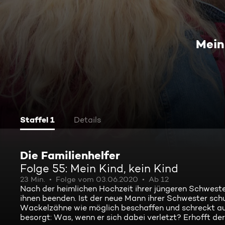
Mein
Staffel 1
Details
Die Familienhelfer
Folge 55: Mein Kind, kein Kind
23 Min.
Folge vom 03.06.2020
Ab 12
Nach der heimlichen Hochzeit ihrer jüngeren Schwester
ihnen beenden. Ist der neue Mann ihrer Schwester schul
Wackelzähne wie möglich beschaffen und schreckt auch
besorgt: Was, wenn er sich dabei verletzt? Erhofft d