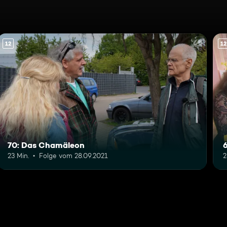
12
12
70: Das Chamäleon
23 Min.
Folge vom 28.09.2021
2