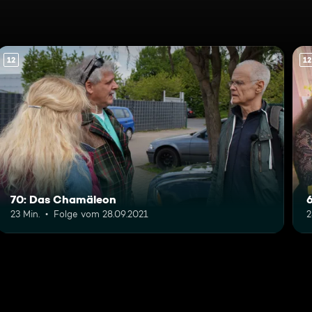
12
12
70: Das Chamäleon
23 Min.
Folge vom 28.09.2021
2