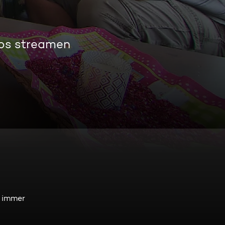
los streamen
n immer