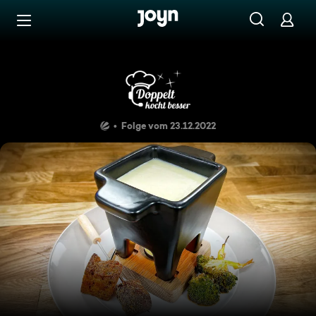
Zum Inhalt springen
Barrierefrei
Käsefondue mit Brotcroutons,
Folge vom 23.12.2022