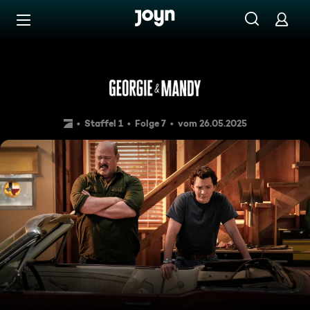
Zum Inhalt springen
Barrierefrei
Ein alter Mustang
Staffel 1
Folge 7
vom 26.05.2025