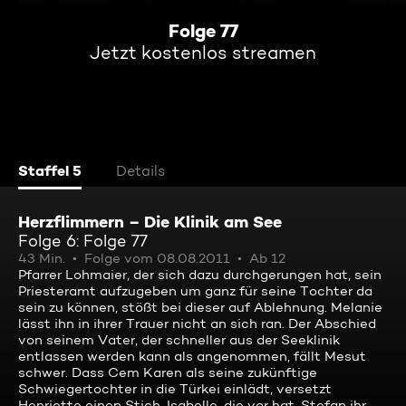
Folge 77
Jetzt kostenlos streamen
Staffel 5
Details
Herzflimmern – Die Klinik am See
Folge 6: Folge 77
43 Min.
Folge vom 08.08.2011
Ab 12
Pfarrer Lohmaier, der sich dazu durchgerungen hat, sein
Priesteramt aufzugeben um ganz für seine Tochter da
sein zu können, stößt bei dieser auf Ablehnung. Melanie
lässt ihn in ihrer Trauer nicht an sich ran. Der Abschied
von seinem Vater, der schneller aus der Seeklinik
entlassen werden kann als angenommen, fällt Mesut
schwer. Dass Cem Karen als seine zukünftige
Schwiegertochter in die Türkei einlädt, versetzt
Henriette einen Stich. Isabelle, die vor hat, Stefan ihr