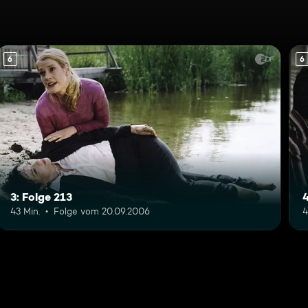
6
6
3: Folge 213
4
43 Min.
Folge vom 20.09.2006
4