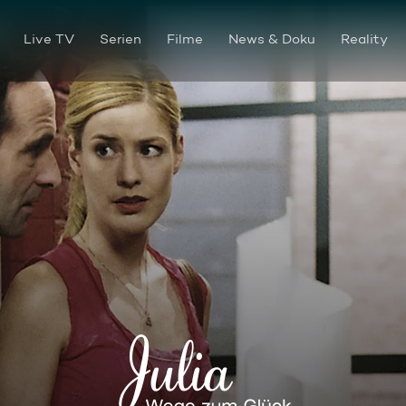
Live TV
Serien
Filme
News & Doku
Reality
Folge 219