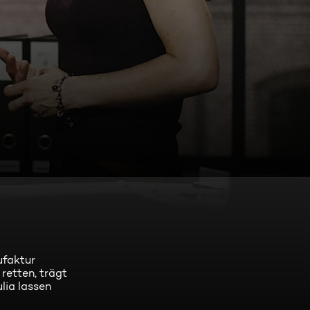
ufaktur
retten, trägt
lia lassen