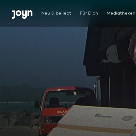
Zum Inhalt springen
Barrierefrei
Neu & beliebt
Für Dich
Mediatheken