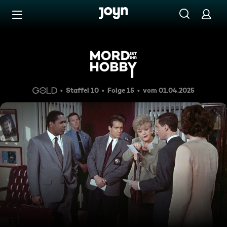
Zum Inhalt springen
Barrierefrei
Teuflisches Komplott
Staffel 10
Folge 15
vom 01.04.2025