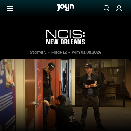
Zum Inhalt springen
Barrierefrei
Desperate Navy Wives
Staffel 5
Folge 12
vom 01.08.2024