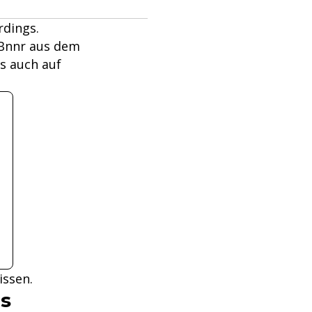
rdings.
 Bnnr aus dem
us auch auf
issen.
ls