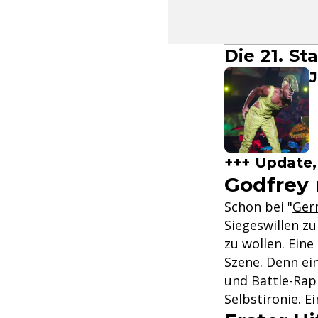
Die 21. S
J
+++ Update, 
Godfrey 
Schon bei "
Ger
Siegeswillen zu
zu wollen. Eine
Szene. Denn ei
und Battle-Rap
Selbstironie. E