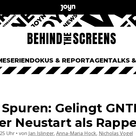
ME
SERIEN
DOKUS & REPORTAGEN
TALKS 
 Spuren: Gelingt GNT
er Neustart als Rapp
:25 Uhr
von
Jan Islinger
,
Anna-Maria Hock
,
Nicholas Vogel