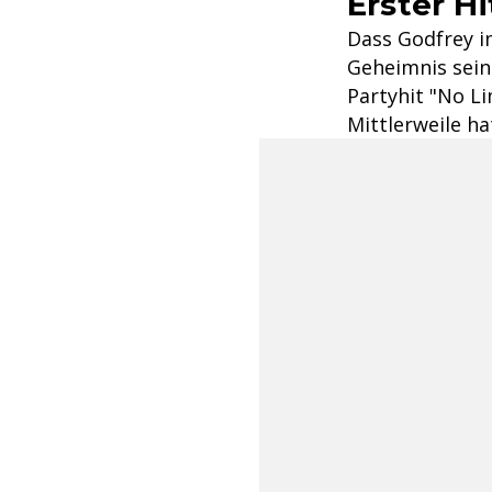
Erster Hi
Dass Godfrey i
Geheimnis sein.
Partyhit "No L
Mittlerweile h