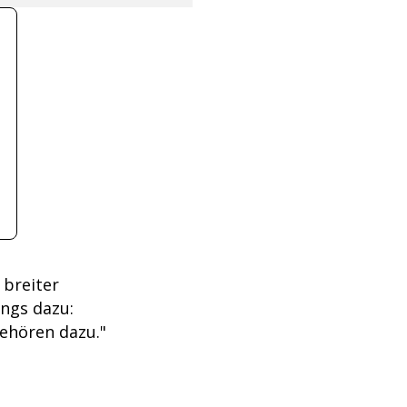
 breiter
ongs dazu:
gehören dazu."