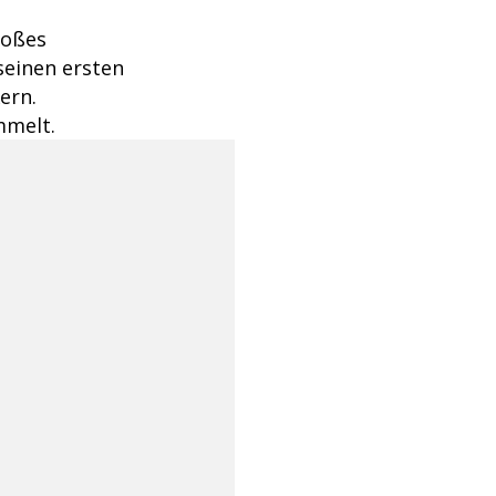
roßes
seinen ersten
ern.
mmelt.