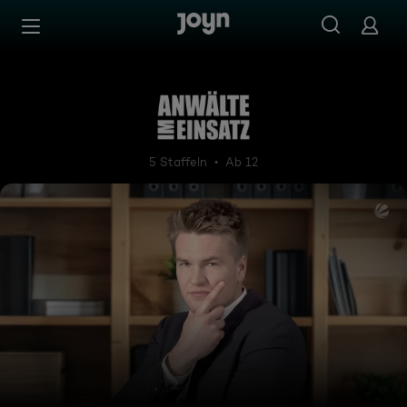
Zum Inhalt springen
Barrierefrei
Anwälte im Einsatz
5 Staffeln
Ab 12