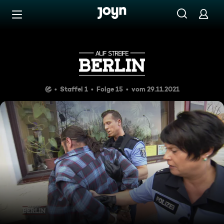
Zum Inhalt springen
Barrierefrei
Held auf vier Rädern
Staffel 1
Folge 15
vom 29.11.2021