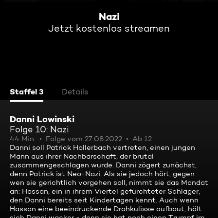
Nazi
Jetzt kostenlos streamen
Staffel 3
Details
Danni Lowinski
Folge 10: Nazi
44 Min.
Folge vom 27.08.2022
Ab 12
Danni soll Patrick Hollerbach vertreten, einen jungen
Mann aus ihrer Nachbarschaft, der brutal
zusammengeschlagen wurde. Danni zögert zunächst,
denn Patrick ist Neo-Nazi. Als sie jedoch hört, gegen
wen sie gerichtlich vorgehen soll, nimmt sie das Mandat
an: Hassan, ein in ihrem Viertel gefürchteter Schläger,
den Danni bereits seit Kindertagen kennt. Auch wenn
Hassan eine beeindruckende Drohkulisse aufbaut, hält
sich Danni wacker - denn sie hat noch einen Trumpf im