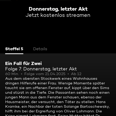
Donnerstag, letzter Akt
Jetzt kostenlos streamen
Staffel 5
Details
Ein Fall für Zwei
Folge 7: Donnerstag, letzter Akt
60 Min.
Folge vom 21.04.2025
Ab 12
Aus dem obersten Stockwerk eines Wohnhauses
dringen Hilferufe einer Frau. Wenige Momente später
taucht sie am offenen Fenster auf, kippt über den Sims
und stürzt in die Tiefe. Die Passanten sehen noch einen
jungen Mann aus dem Fenster schauen, ebenso der
Hausmeister, der versucht, den Täter zu stellen. Hans
Kramke, ein Nachbar der toten Solange Bartoschewsky,
hilft ihm bei der Ergreifung von Oliver Lohmann. Die
Kripo nimmt Lohmann fest. Seine Mutter bittet Dr.