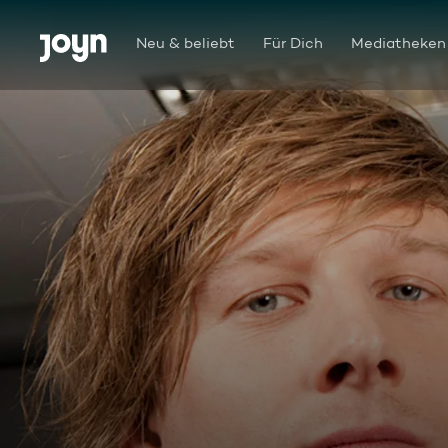
Zum Inhalt springen
Barrierefrei
Neu & beliebt
Für Dich
Mediatheken