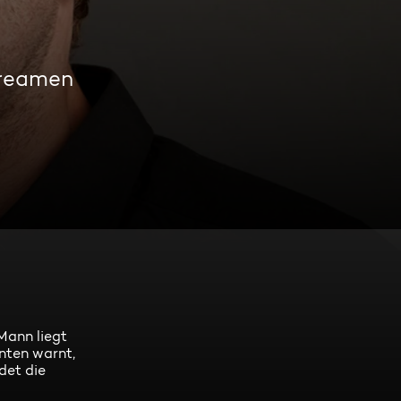
treamen
Mann liegt
nten warnt,
det die