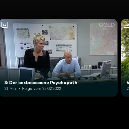
12
12
3: Der sexbesessene Psychopath
21 Min.
Folge vom 25.02.2022
2