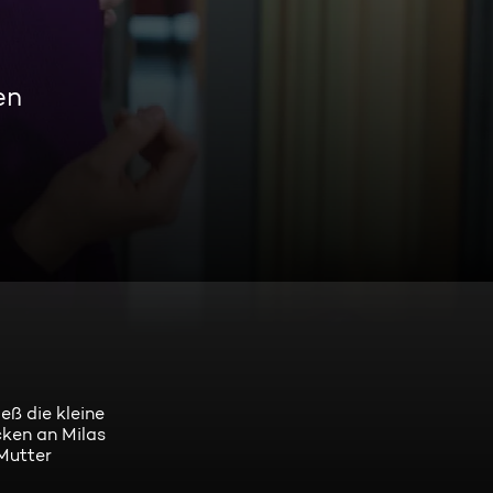
en
eß die kleine
cken an Milas
 Mutter