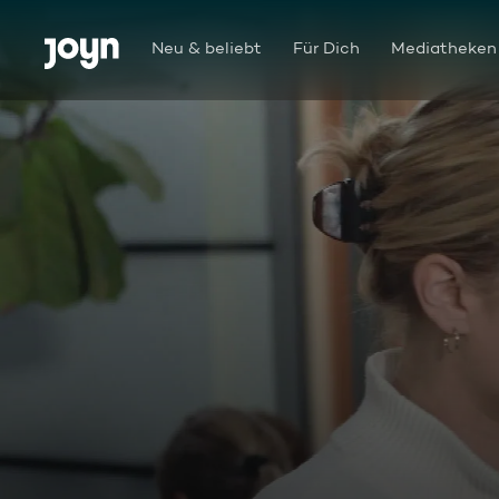
Zum Inhalt springen
Barrierefrei
Neu & beliebt
Für Dich
Mediatheken