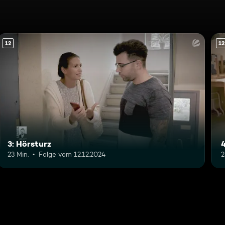
12
12
3: Hörsturz
23 Min.
Folge vom 12.12.2024
2