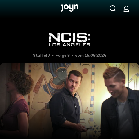
Zum Inhalt springen
Barrierefrei
Schwerer Abschied
Staffel 7
Folge 8
vom 15.08.2024